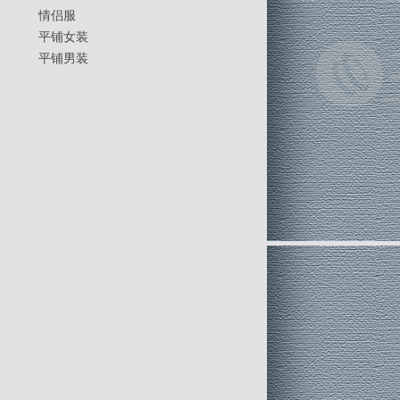
情侣服
平铺女装
平铺男装