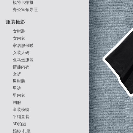
模特卡拍摄
办公室领导照
服装摄影
女时装
女内衣
家居服保暖
女装大码
亚马逊服装
情趣内衣
女裤
男时装
男裤
男内衣
制服
童装模特
平铺童装
3D拍摄
婚纱 礼服