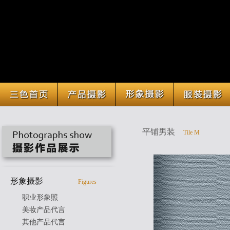
平铺男装
Tile M
形象摄影
Figures
职业形象照
美妆产品代言
其他产品代言