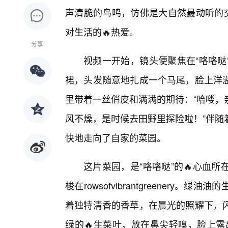
声清脆的鸟鸣，仿佛是大自然最动听的交
对生活的🔥热爱。
分享
视频一开始，镜头便聚焦在“咯咯哒
裙，头发随意地扎成一个马尾，脸上洋
里带着一丝俏皮和满满的期待：“哈喽，
风不燥，是时候去田野里探险啦！”伴随
快地走向了自家的菜园。
这片菜园，是“咯咯哒”的🔥心血
梭在rowsofvibrantgreener
着独特清香的香草，在晨光的照耀下，闪
绿的🔥生菜叶，放在鼻尖轻嗅，脸上露