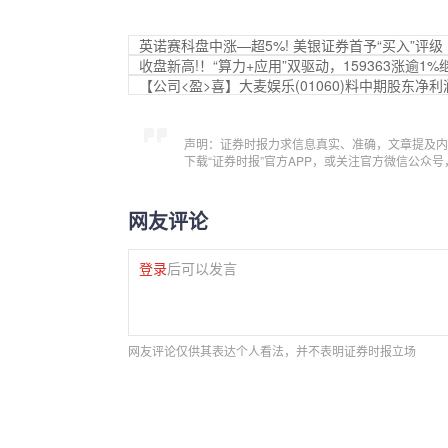
英诺赛科盘中涨—超5%! 美银证券首予“买入”评级
收盘新高!！“算力+应用”双驱动，159363涨逾
【公司<盈>喜】大麦娱乐(01060)料中期股东净
声明：证券时报力求信息真实、准确，文章提及内
下载“证券时报”官方APP，或关注官方微信公众
网友评论
登录
后可以发言
网友评论仅供其表达个人看法，并不表明证券时报立场