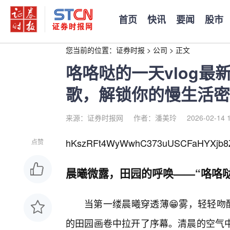
首页
快讯
要闻
股市
您当前的位置：
证券时报
>
公司
>
正文
咯咯哒的一天vlog
歌，解锁你的慢生活密
来源：证券时报网
作者：潘美玲
2026-02-14 
hKszRFt4WyWwhC373uUSCFaHYXjb8
点赞
晨曦微露，田园的呼唤——“咯咯哒
当第一缕晨曦穿透薄😁雾，轻轻吻
的田园画卷中拉开了序幕。清晨的空气