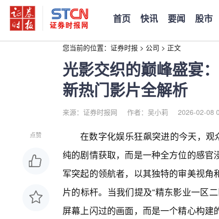
首页
快讯
要闻
股市
您当前的位置：
证券时报
>
公司
>
正文
光影交织的巅峰盛宴：
新热门影片全解析
来源：证券时报网
作者：吴小莉
2026-02-08 
在数字化娱乐狂飙突进的今天，观众
点赞
纯的剧情获取，而是一种全方位的感官
军突起的领航者，以其独特的审美视角和
片的标杆。当我们提及“精东影业一区二
屏幕上闪过的画面，而是一个精心构建