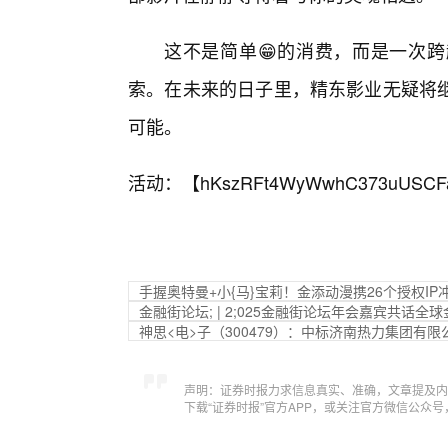
这不是简单😁的消费，而是一次
索。在未来的日子里，精东影业无疑将继
可能。
活动：【
hKszRFt4WyWwhC373uUSCF
手握奥特曼+小{马}宝莉！金添动漫携26个授权I
金融街论坛; | 2;025金融街论坛年会嘉宾共话全
神思<电>子（300479）：中标济南热力集团有限
声明：证券时报力求信息真实、准确，文章提及内
下载“证券时报”官方APP，或关注官方微信公众