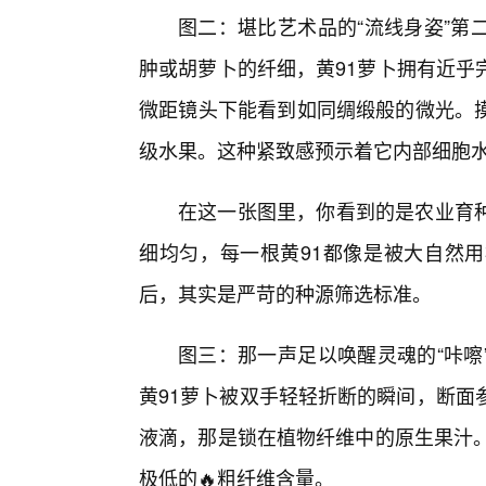
图二：堪比艺术品的“流线身姿”第
肿或胡萝卜的纤细，黄91萝卜拥有近乎
微距镜头下能看到如同绸缎般的微光。
级水果。这种紧致感预示着它内部细胞
在这一张图里，你看到的是农业育
细均匀，每一根黄91都像是被大自然
后，其实是严苛的种源筛选标准。
图三：那一声足以唤醒灵魂的“咔嚓
黄91萝卜被双手轻轻折断的瞬间，断面
液滴，那是锁在植物纤维中的原生果汁。
极低的🔥粗纤维含量。