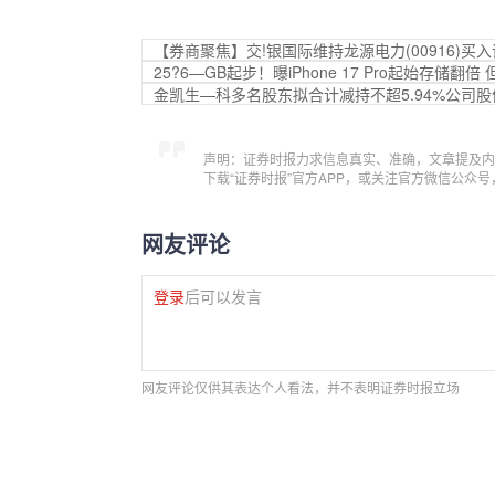
【券商聚焦】交!银国际维持龙源电力(00916)买
25?6—GB起步！曝iPhone 17 Pro起始存储翻
金凯生—科多名股东拟合计减持不超5.94%公司股
声明：证券时报力求信息真实、准确，文章提及内
下载“证券时报”官方APP，或关注官方微信公众
网友评论
登录
后可以发言
网友评论仅供其表达个人看法，并不表明证券时报立场