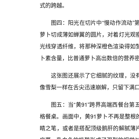
式的跨越。
图四：阳光在切片中“慢动作流动”
萝卜切成薄如蝉翼的圆片，对着灯光观
光线穿透纤维，将那种深橙色渲染得如
卜素含量，比普通萝卜高出数倍的营养
这张图还展示了它细腻的纹理，没有
像雪梨一样在舌尖迅速崩解，只留下满
图五：当“黄91”跨界高端西餐台
格餐桌。画面中，黄91萝卜不再是整根
睛之笔，或者是搭配顶级鹅肝的解腻薄