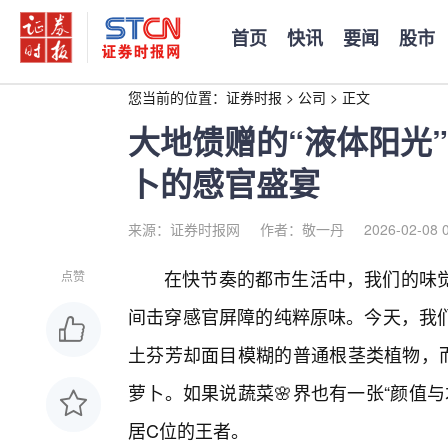
首页
快讯
要闻
股市
您当前的位置：
证券时报
>
公司
>
正文
大地馈赠的“液体阳光”
卜的感官盛宴
来源：证券时报网
作者：敬一丹
2026-02-08 
在快节奏的都市生活中，我们的味
点赞
间击穿感官屏障的纯粹原味。今天，我们
土芬芳却面目模糊的普通根茎类植物，而
萝卜。如果说蔬菜🌸界也有一张“颜值
居C位的王者。