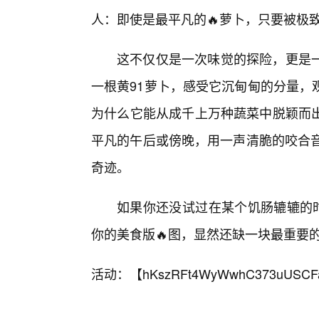
人：即使是最平凡的🔥萝卜，只要被极
这不仅仅是一次味觉的探险，更是
一根黄91萝卜，感受它沉甸甸的分量，
为什么它能从成千上万种蔬菜中脱颖而
平凡的午后或傍晚，用一声清脆的咬合音
奇迹。
如果你还没试过在某个饥肠辘辘的时
你的美食版🔥图，显然还缺一块最重要
活动：【
hKszRFt4WyWwhC373uUSCF